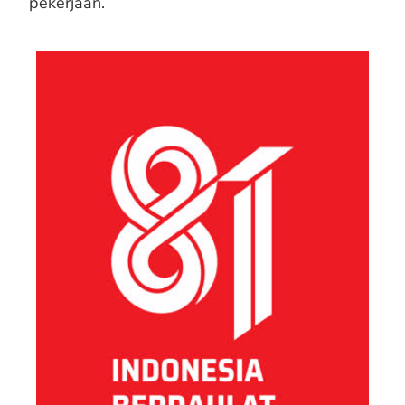
pekerjaan.