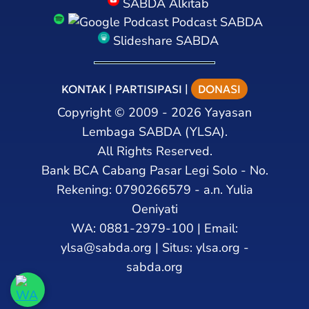
SABDA Alkitab
Podcast SABDA
Slideshare SABDA
KONTAK
|
PARTISIPASI
|
DONASI
Copyright
©
2009 - 2026
Yayasan
Lembaga SABDA (YLSA).
All Rights Reserved.
Bank BCA Cabang Pasar Legi Solo - No.
Rekening: 0790266579 - a.n. Yulia
Oeniyati
WA:
0881-2979-100
| Email:
ylsa@sabda.org
| Situs:
ylsa.org
-
sabda.org