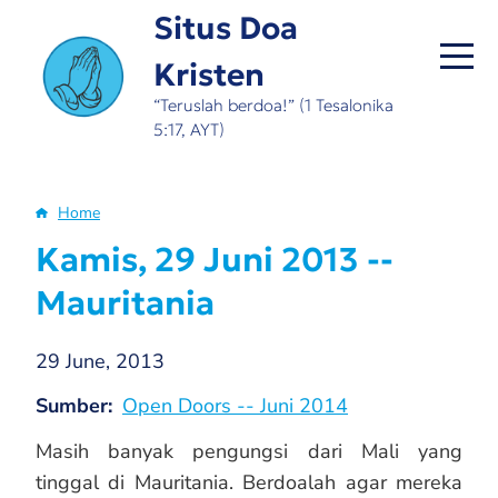
Skip
Situs Doa
to
Kristen
main
content
“Teruslah berdoa!” (1 Tesalonika
5:17, AYT)
Home
Breadcrumb
Kamis, 29 Juni 2013 --
Mauritania
29 June, 2013
Sumber
Open Doors -- Juni 2014
Masih banyak pengungsi dari Mali yang
tinggal di Mauritania. Berdoalah agar mereka