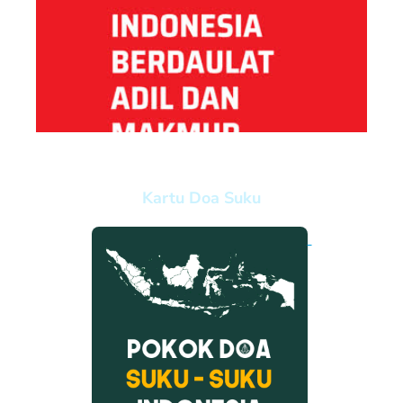
Kartu Doa Suku