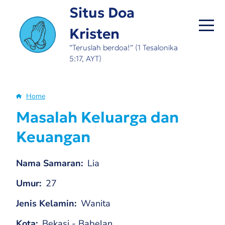
Skip
Situs Doa
to
Kristen
main
content
“Teruslah berdoa!” (1 Tesalonika
5:17, AYT)
Home
Breadcrumb
Masalah Keluarga dan
Keuangan
Nama Samaran
Lia
Umur
27
Jenis Kelamin
Wanita
Kota
Bekasi - Babelan