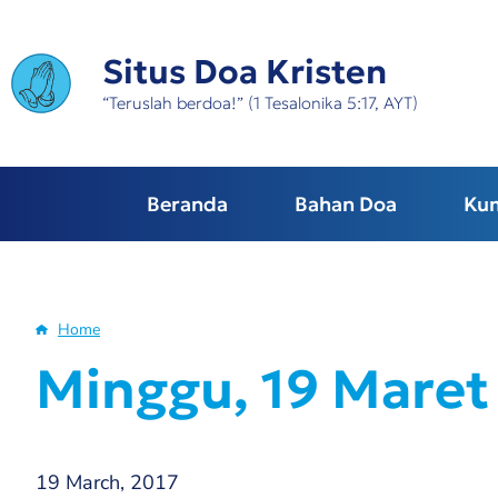
Skip
to
Situs Doa Kristen
main
content
“Teruslah berdoa!” (1 Tesalonika 5:17, AYT)
Beranda
Bahan Doa
Ku
Home
Breadcrumb
Minggu, 19 Maret 
19 March, 2017