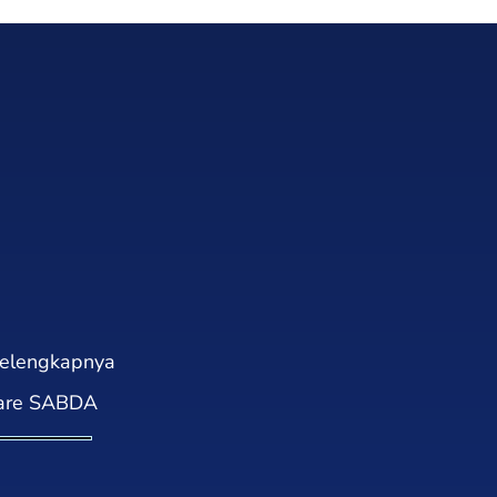
elengkapnya
are SABDA