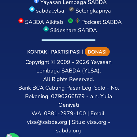
Yayasan Lembaga SABDA
sabda_ylsa
Selengkapnya
SABDA Alkitab
Podcast SABDA
Slideshare SABDA
KONTAK
|
PARTISIPASI
|
DONASI
Copyright
©
2009 - 2026
Yayasan
Lembaga SABDA (YLSA).
All Rights Reserved.
Bank BCA Cabang Pasar Legi Solo - No.
Rekening: 0790266579 - a.n. Yulia
Oeniyati
WA:
0881-2979-100
| Email:
ylsa@sabda.org
| Situs:
ylsa.org
-
sabda.org