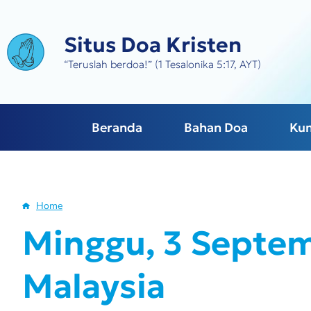
Skip
to
Situs Doa Kristen
main
content
“Teruslah berdoa!” (1 Tesalonika 5:17, AYT)
Beranda
Bahan Doa
Ku
Home
Breadcrumb
Minggu, 3 Septem
Malaysia