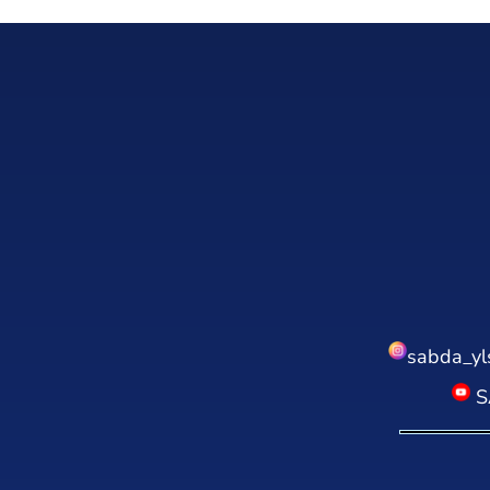
sabda_yl
S