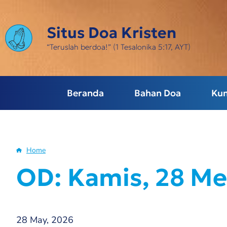
Skip
to
Situs Doa Kristen
main
content
“Teruslah berdoa!” (1 Tesalonika 5:17, AYT)
Beranda
Bahan Doa
Ku
Home
Breadcrumb
OD: Kamis, 28 Me
28 May, 2026