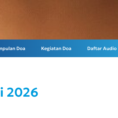
mpulan Doa
Kegiatan Doa
Daftar Audio
i 2026