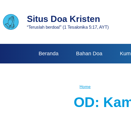
Skip
to
Situs Doa Kristen
main
“Teruslah berdoa!” (1 Tesalonika 5:17, AYT)
content
Beranda
Bahan Doa
Kum
Home
Breadcrumb
OD: Kamis, 2 Febr
2 February, 2023