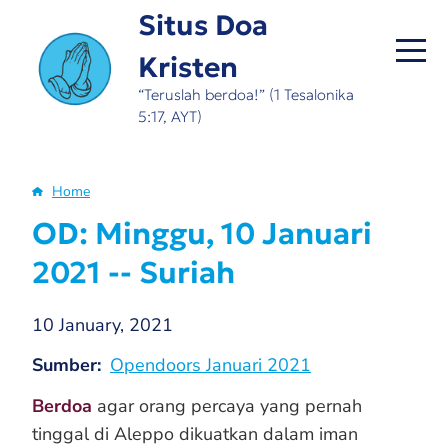
Skip
Situs Doa
to
Kristen
main
content
“Teruslah berdoa!” (1 Tesalonika
5:17, AYT)
Home
Breadcrumb
OD: Minggu, 10 Januari
2021 -- Suriah
10 January, 2021
Sumber
Opendoors Januari 2021
Berdoa
agar orang percaya yang pernah
tinggal di Aleppo dikuatkan dalam iman