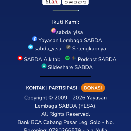
Ikuti Kami:
sabda_ylsa
Yayasan Lembaga SABDA
sabda_ylsa
Selengkapnya
SABDA Alkitab
Podcast SABDA
Slideshare SABDA
KONTAK
|
PARTISIPASI
|
DONASI
Copyright
©
2009 - 2026
Yayasan
Lembaga SABDA (YLSA).
All Rights Reserved.
Bank BCA Cabang Pasar Legi Solo - No.
Rekening: 0790266579 - a.n. Yulia