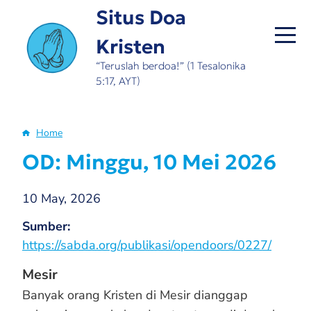
Skip
Situs Doa
to
Kristen
main
content
“Teruslah berdoa!” (1 Tesalonika
5:17, AYT)
Home
Breadcrumb
OD: Minggu, 10 Mei 2026
10 May, 2026
Sumber
https://sabda.org/publikasi/opendoors/0227/
Mesir
Banyak orang Kristen di Mesir dianggap