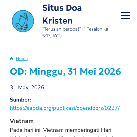
Skip
Situs Doa
to
Kristen
main
content
“Teruslah berdoa!” (1 Tesalonika
5:17, AYT)
Home
Breadcrumb
OD: Minggu, 31 Mei 2026
31 May, 2026
Sumber
https://sabda.org/publikasi/opendoors/0227/
Vietnam
Pada hari ini, Vietnam memperingati Hari