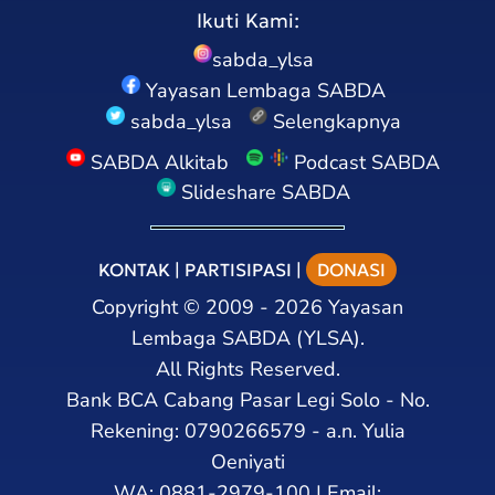
Ikuti Kami:
sabda_ylsa
Yayasan Lembaga SABDA
sabda_ylsa
Selengkapnya
SABDA Alkitab
Podcast SABDA
Slideshare SABDA
KONTAK
|
PARTISIPASI
|
DONASI
Copyright
©
2009 - 2026
Yayasan
Lembaga SABDA (YLSA).
All Rights Reserved.
Bank BCA Cabang Pasar Legi Solo - No.
Rekening: 0790266579 - a.n. Yulia
Oeniyati
WA:
0881-2979-100
| Email: