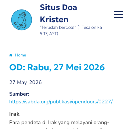
Skip
Situs Doa
to
Kristen
main
content
“Teruslah berdoa!” (1 Tesalonika
5:17, AYT)
Home
Breadcrumb
OD: Rabu, 27 Mei 2026
27 May, 2026
Sumber
https://sabda.org/publikasi/opendoors/0227/
Irak
Para pendeta di Irak yang melayani orang-