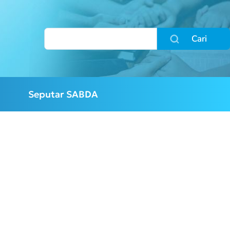
Cari
Seputar SABDA