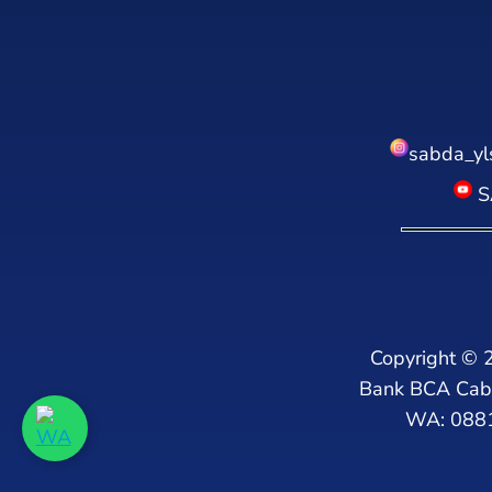
sabda_yl
S
Copyright
©
Bank BCA Caban
WA:
088