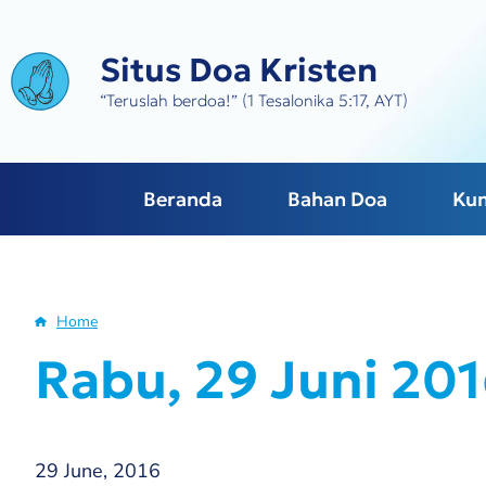
Skip
to
Situs Doa Kristen
main
content
“Teruslah berdoa!” (1 Tesalonika 5:17, AYT)
Beranda
Bahan Doa
Ku
Home
Breadcrumb
Rabu, 29 Juni 2016
29 June, 2016