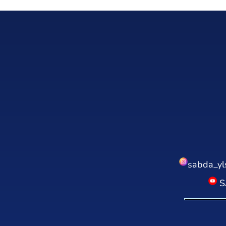
sabda_yl
S