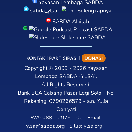
Yayasan Lembaga SABDA
sabda_ylsa
Selengkapnya
SABDA Alkitab
Podcast SABDA
Slideshare SABDA
KONTAK
|
PARTISIPASI
|
DONASI
Copyright
©
2009 - 2026
Yayasan
Lembaga SABDA (YLSA).
All Rights Reserved.
Bank BCA Cabang Pasar Legi Solo - No.
Rekening: 0790266579 - a.n. Yulia
Oeniyati
WA:
0881-2979-100
| Email:
ylsa@sabda.org
| Situs:
ylsa.org
-