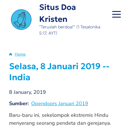
Skip
Situs Doa
to
Kristen
main
content
“Teruslah berdoa!” (1 Tesalonika
5:17, AYT)
Home
Breadcrumb
Selasa, 8 Januari 2019 --
India
8 January, 2019
Sumber
Opendoors Januari 2019
Baru-baru ini, sekelompok ekstremis Hindu
menyerang seorang pendeta dan gerejanya.