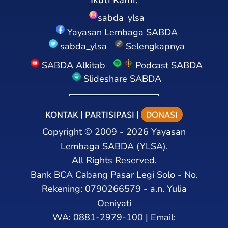
sabda_ylsa
Yayasan Lembaga SABDA
sabda_ylsa
Selengkapnya
SABDA Alkitab
Podcast SABDA
Slideshare SABDA
KONTAK
|
PARTISIPASI
|
DONASI
Copyright
©
2009 - 2026
Yayasan
Lembaga SABDA (YLSA).
All Rights Reserved.
Bank BCA Cabang Pasar Legi Solo - No.
Rekening: 0790266579 - a.n. Yulia
Oeniyati
WA:
0881-2979-100
| Email: