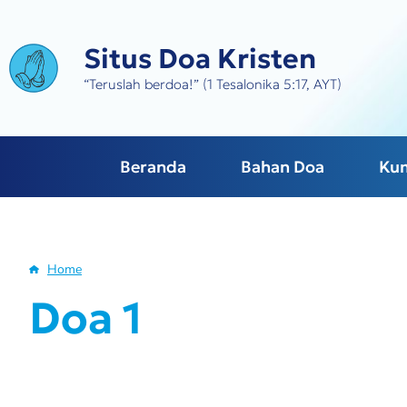
Skip
to
Situs Doa Kristen
main
content
“Teruslah berdoa!” (1 Tesalonika 5:17, AYT)
Beranda
Bahan Doa
Ku
Home
Breadcrumb
Doa 1