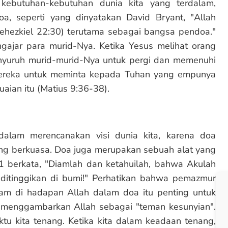
 kebutuhan-kebutuhan dunia kita yang terdalam,
a, seperti yang dinyatakan David Bryant, "Allah
Yehezkiel 22:30) terutama sebagai bangsa pendoa."
ajar para murid-Nya. Ketika Yesus melihat orang
enyuruh murid-murid-Nya untuk pergi dan memenuhi
mereka untuk meminta kepada Tuhan yang empunya
uaian itu (Matius 9:36-38).
lam merencanakan visi dunia kita, karena doa
ng berkuasa. Doa juga merupakan sebuah alat yang
1 berkata, "Diamlah dan ketahuilah, bahwa Akulah
 ditinggikan di bumi!" Perhatikan bahwa pemazmur
am di hadapan Allah dalam doa itu penting untuk
 menggambarkan Allah sebagai "teman kesunyian".
tu kita tenang. Ketika kita dalam keadaan tenang,