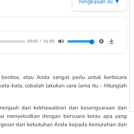
Ringkasan AI ▼
00:00
01:58
Mute
Settings
Downloa
berdoa, atau Anda sangat perlu untuk berbicara
ta-kata, cobalah lakukan cara lama itu - hitunglah
njauh dari kekhawatiran dan kesengsaraan dan
ulai menyebutkan dengan bersuara keras apa yang
rgeser dari kebutuhan Anda kepada kemurahan dan