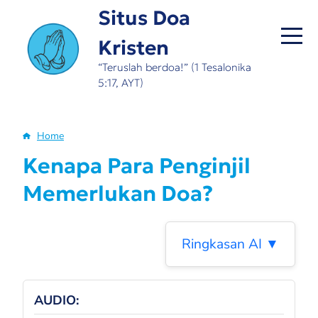
Skip
Situs Doa
to
Kristen
main
content
“Teruslah berdoa!” (1 Tesalonika
5:17, AYT)
Home
Breadcrumb
Kenapa Para Penginjil
Memerlukan Doa?
Ringkasan AI ▼
AUDIO