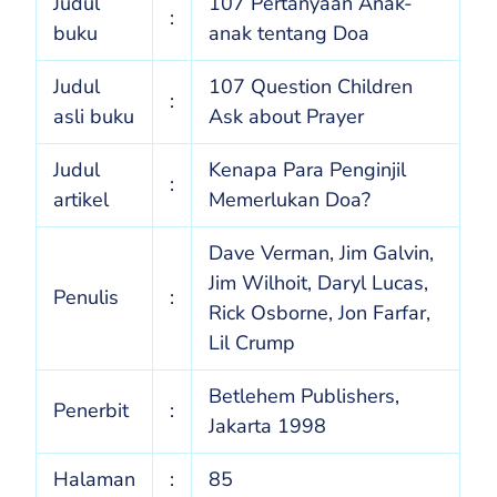
Judul
107 Pertanyaan Anak-
:
buku
anak tentang Doa
Judul
107 Question Children
:
asli buku
Ask about Prayer
Judul
Kenapa Para Penginjil
:
artikel
Memerlukan Doa?
Dave Verman, Jim Galvin,
Jim Wilhoit, Daryl Lucas,
Penulis
:
Rick Osborne, Jon Farfar,
Lil Crump
Betlehem Publishers,
Penerbit
:
Jakarta 1998
Halaman
:
85