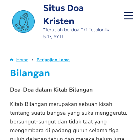
Skip
Situs Doa
to
Kristen
main
content
“Teruslah berdoa!” (1 Tesalonika
5:17, AYT)
Home
Perjanjian Lama
Breadcrumb
Bilangan
Doa-Doa dalam Kitab Bilangan
Kitab Bilangan merupakan sebuah kisah
tentang suatu bangsa yang suka menggerutu,
bersungut-sungut dan tidak taat yang
mengembara di padang gurun selama tiga
puluh delapan tahun dan mereka belum juga