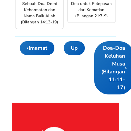
Sebuah Doa Demi
Doa untuk Pelepasan
Kehormatan dan
dari Kematian
Nama Baik Allah
(Bilangan 21:7-9)
(Bilangan 14:13-19)
‹
Imamat
Up
Doa-Doa
Book
Keluhan
traversal
Musa
links
›
(Bilangan
for
11:11-
Bilangan
17)